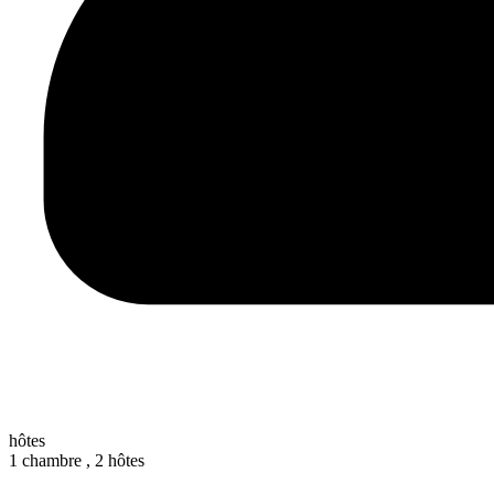
hôtes
1 chambre ,
2 hôtes