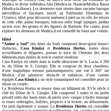
Modica se divise enModica Alta (Modica-la- Haute)etModica Bassa
(Modica-la-Basse). Les demeures sont situées dans uncadre baroque
merveilleux et fascinant, inscrit au Patrimoine Historique de
l’Unesco, idéal pour découvrir aisément à pied ou en vélo les trésors
de cette ville: palais baroques, balcons enfer forgé typiques, jardins
secrets avec des grottes et des figuiers de Barbarie. Par contre, pour
explorer les alentours de Modica,il est conseillé de louer une voiture.
Hôtel
“Anime a Sud”
(les âmes du Sud) comprend deux«guest house»
distinctes,
Casa Kimiyà
et
Residenza Hortus
, toutes deux
accueillantes et élégantes, portant la trace de l’histoire des deux
bâtiments,mais dotées de tout le confort moderne.
Casa Kimiyà est située dans la ruelle silencieuse de S. Lucia, à 200
m. du Dôme de S. Giorgio. Elle se compose de deux chambres,
d’une magnifique terrasse panoramiqueavec une vue à 360° sur
Modica, d’un salonavec divan-lit et unbalcon, d’une cuisine
équipée.
Casa Kimiyà
a un style romantiqueet est conseillée pour un
séjour en couple.
La Residenza Hortus se trouve dans un bâtiment du XVIe siècle à
côté du Dôme de S. Giorgio. Elle comprend 3 suites et un jardin
privatif entre des hauts murs de pierre avec vasque à hydro massage
et zones ombragées, fraîches, propices à la lecture, au délassement.
On peut également y souper. La
Residenza Hortus
est conseillée
aux voyageurs à la recherche de raffinement, aux couples en voyage