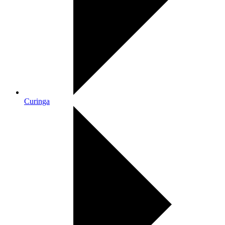
Curinga