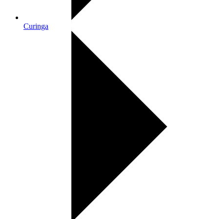
Curinga