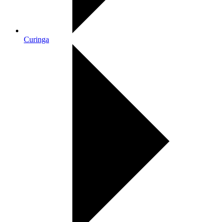
Curinga