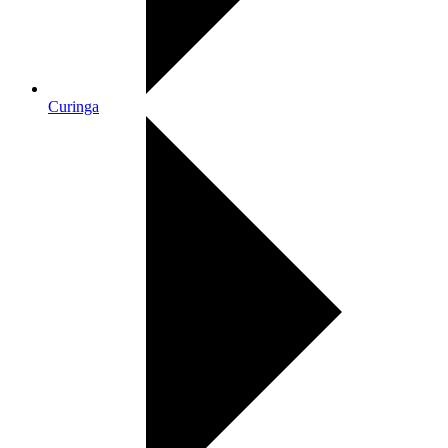
Curinga