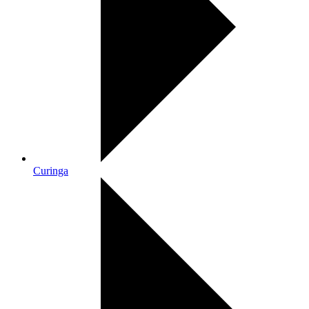
Curinga