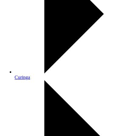
Curinga