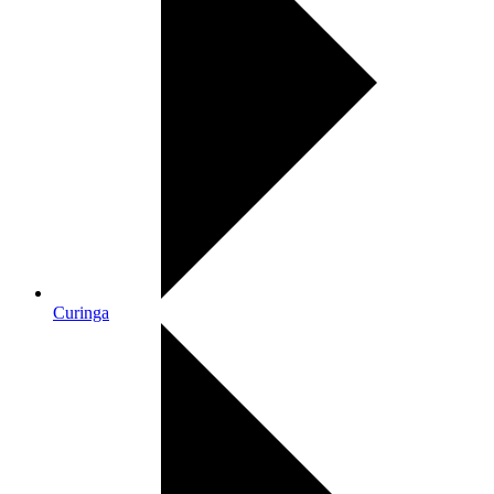
Curinga