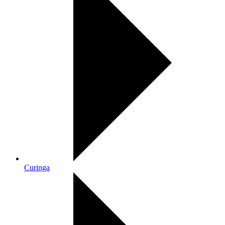
Curinga