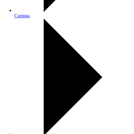
Curinga