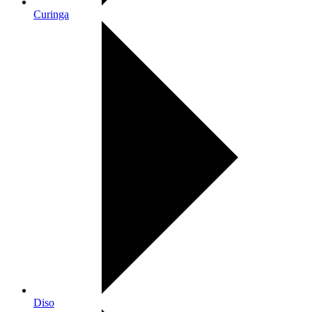
Curinga
Diso