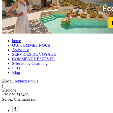
home
QUI SOMMES-NOUS
Assistance
SERVICES DE VOYAGE
COMMENT RÉSERVER
Selected by Charming
FAQ
Blog
contactez-nous
|
+39.070.513489
Suivez Charming sur