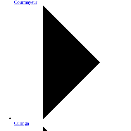
Courmayeur
Curinga