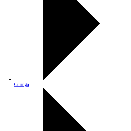
Curinga