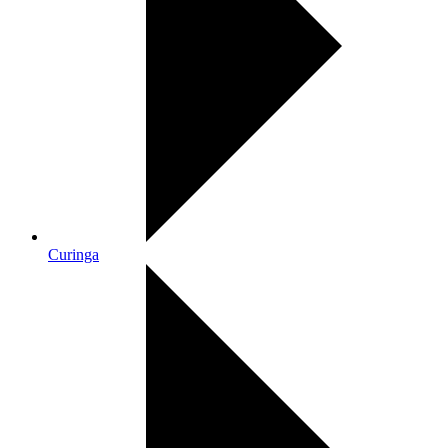
Curinga