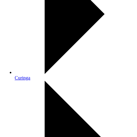
Curinga