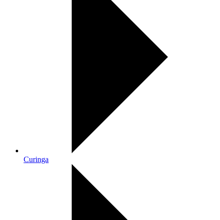
Curinga