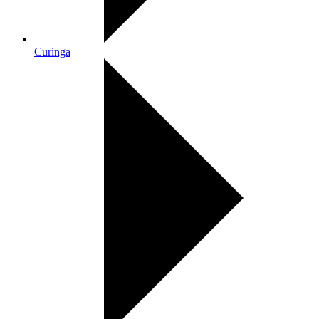
Curinga