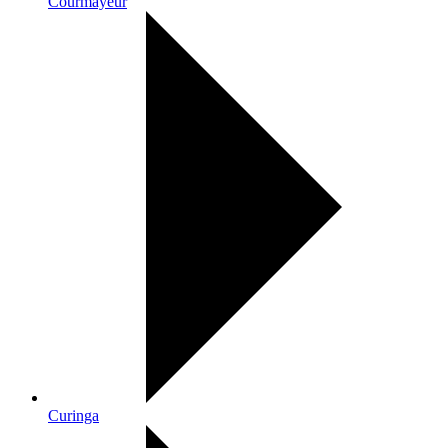
Courmayeur
Curinga