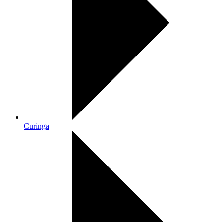
Curinga