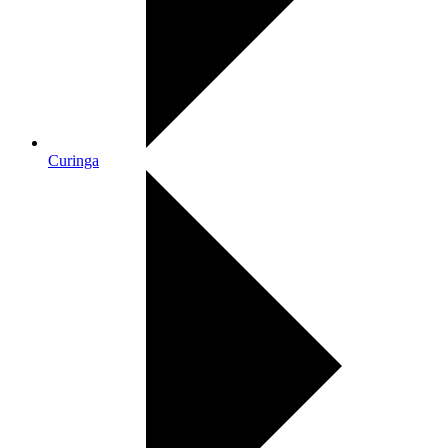
Curinga