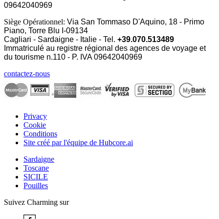
09642040969
Siège Opérationnel:
Via San Tommaso D'Aquino, 18 - Primo
Piano, Torre Blu I-09134
Cagliari - Sardaigne - Italie - Tel.
+39.070.513489
Immatriculé au registre régional des agences de voyage et
du tourisme n.110 - P. IVA
09642040969
contactez-nous
Privacy
Cookie
Conditions
Site créé par l'équipe de Hubcore.ai
Sardaigne
Toscane
SICILE
Pouilles
Suivez Charming sur