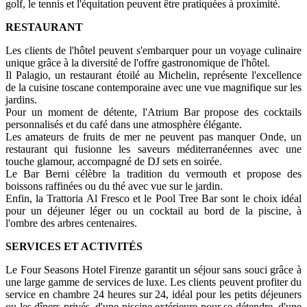
golf, le tennis et l'équitation peuvent être pratiquées à proximité.
RESTAURANT
Les clients de l'hôtel peuvent s'embarquer pour un voyage culinaire
unique grâce à la diversité de l'offre gastronomique de l'hôtel.
Il Palagio, un restaurant étoilé au Michelin, représente l'excellence
de la cuisine toscane contemporaine avec une vue magnifique sur les
jardins.
Pour un moment de détente, l'Atrium Bar propose des cocktails
personnalisés et du café dans une atmosphère élégante.
Les amateurs de fruits de mer ne peuvent pas manquer Onde, un
restaurant qui fusionne les saveurs méditerranéennes avec une
touche glamour, accompagné de DJ sets en soirée.
Le Bar Berni célèbre la tradition du vermouth et propose des
boissons raffinées ou du thé avec vue sur le jardin.
Enfin, la Trattoria Al Fresco et le Pool Tree Bar sont le choix idéal
pour un déjeuner léger ou un cocktail au bord de la piscine, à
l'ombre des arbres centenaires.
SERVICES ET ACTIVITÉS
Le Four Seasons Hotel Firenze garantit un séjour sans souci grâce à
une large gamme de services de luxe. Les clients peuvent profiter du
service en chambre 24 heures sur 24, idéal pour les petits déjeuners
ou les dîners privés, d'une piscine extérieure pour se détendre, d'une