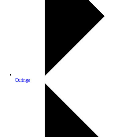
Curinga