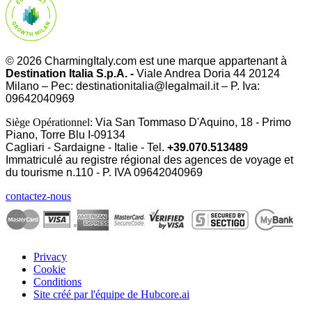
© 2026 CharmingItaly.com est une marque appartenant à
Destination Italia S.p.A. -
Viale Andrea Doria 44 20124
Milano – Pec: destinationitalia@legalmail.it – P. Iva:
09642040969
Siège Opérationnel:
Via San Tommaso D'Aquino, 18 - Primo
Piano, Torre Blu I-09134
Cagliari - Sardaigne - Italie - Tel.
+39.070.513489
Immatriculé au registre régional des agences de voyage et
du tourisme n.110 - P. IVA
09642040969
contactez-nous
Privacy
Cookie
Conditions
Site créé par l'équipe de Hubcore.ai