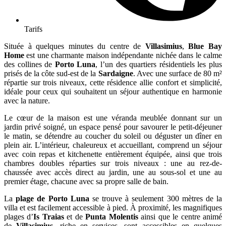
Tarifs
Située à quelques minutes du centre de
Villasimius
,
Blue Bay
Home
est une charmante maison indépendante nichée dans le calme
des collines de
Porto Luna
, l’un des quartiers résidentiels les plus
prisés de la côte sud-est de la
Sardaigne
. Avec une surface de 80 m²
répartie sur trois niveaux, cette résidence allie confort et simplicité,
idéale pour ceux qui souhaitent un séjour authentique en harmonie
avec la nature.
Le cœur de la maison est une véranda meublée donnant sur un
jardin privé soigné, un espace pensé pour savourer le petit-déjeuner
le matin, se détendre au coucher du soleil ou déguster un dîner en
plein air. L’intérieur, chaleureux et accueillant, comprend un séjour
avec coin repas et kitchenette entièrement équipée, ainsi que trois
chambres doubles réparties sur trois niveaux : une au rez-de-
chaussée avec accès direct au jardin, une au sous-sol et une au
premier étage, chacune avec sa propre salle de bain.
La
plage de Porto Luna
se trouve à seulement 300 mètres de la
villa et est facilement accessible à pied. À proximité, les magnifiques
plages d’
Is Traias
et de
Punta Molentis
ainsi que le centre animé
de
Villasimius
, riche en services, sont accessibles en quelques