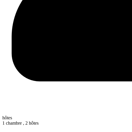
hôtes
1 chambre ,
2 hôtes