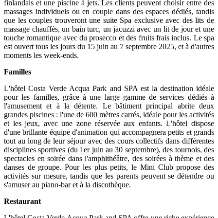
finlandais et une piscine à jets. Les clients peuvent choisir entre des
massages individuels ou en couple dans des espaces dédiés, tandis
que les couples trouveront une suite Spa exclusive avec des lits de
massage chauffés, un bain turc, un jacuzzi avec un lit de jour et une
touche romantique avec du prosecco et des fruits frais inclus. Le spa
est ouvert tous les jours du 15 juin au 7 septembre 2025, et à d'autres
moments les week-ends.
Familles
L'hôtel Costa Verde Acqua Park and SPA est la destination idéale
pour les familles, grâce à une large gamme de services dédiés à
l'amusement et à la détente. Le bâtiment principal abrite deux
grandes piscines : l'une de 600 mètres carrés, idéale pour les activités
et les jeux, avec une zone réservée aux enfants. L'hôtel dispose
d'une brillante équipe d'animation qui accompagnera petits et grands
tout au long de leur séjour avec des cours collectifs dans différentes
disciplines sportives (du 1er juin au 30 septembre), des tournois, des
spectacles en soirée dans l'amphithéâtre, des soirées à thème et des
danses de groupe. Pour les plus petits, le Mini Club propose des
activités sur mesure, tandis que les parents peuvent se détendre ou
s'amuser au piano-bar et à la discothèque.
Restaurant
L'hôtel Costa Verde Acqua Park and SPA offre une riche expérience