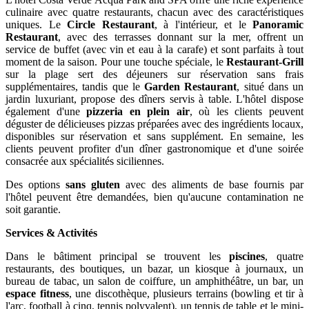
culinaire avec quatre restaurants, chacun avec des caractéristiques
uniques. Le
Circle Restaurant
, à l'intérieur, et le
Panoramic
Restaurant
, avec des terrasses donnant sur la mer, offrent un
service de buffet (avec vin et eau à la carafe) et sont parfaits à tout
moment de la saison. Pour une touche spéciale, le
Restaurant-Grill
sur la plage sert des déjeuners sur réservation sans frais
supplémentaires, tandis que le
Garden Restaurant
, situé dans un
jardin luxuriant, propose des dîners servis à table. L'hôtel dispose
également d'une
pizzeria en plein air
, où les clients peuvent
déguster de délicieuses pizzas préparées avec des ingrédients locaux,
disponibles sur réservation et sans supplément. En semaine, les
clients peuvent profiter d'un dîner gastronomique et d'une soirée
consacrée aux spécialités siciliennes.
Des options
sans gluten
avec des aliments de base fournis par
l'hôtel peuvent être demandées, bien qu'aucune contamination ne
soit garantie.
Services & Activités
Dans le bâtiment principal se trouvent les
piscines
, quatre
restaurants, des boutiques, un bazar, un kiosque à journaux, un
bureau de tabac, un salon de coiffure, un amphithéâtre, un bar, un
espace fitness
, une discothèque, plusieurs terrains (bowling et tir à
l'arc, football à cinq, tennis polyvalent), un tennis de table et le mini-