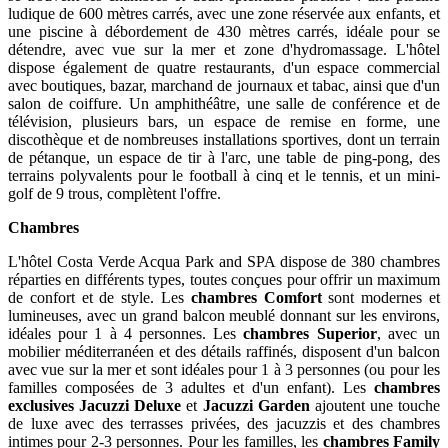
ludique de 600 mètres carrés, avec une zone réservée aux enfants, et
une piscine à débordement de 430 mètres carrés, idéale pour se
détendre, avec vue sur la mer et zone d'hydromassage. L'hôtel
dispose également de quatre restaurants, d'un espace commercial
avec boutiques, bazar, marchand de journaux et tabac, ainsi que d'un
salon de coiffure. Un amphithéâtre, une salle de conférence et de
télévision, plusieurs bars, un espace de remise en forme, une
discothèque et de nombreuses installations sportives, dont un terrain
de pétanque, un espace de tir à l'arc, une table de ping-pong, des
terrains polyvalents pour le football à cinq et le tennis, et un mini-
golf de 9 trous, complètent l'offre.
Chambres
L'hôtel Costa Verde Acqua Park and SPA dispose de 380 chambres
réparties en différents types, toutes conçues pour offrir un maximum
de confort et de style. Les
chambres Comfort
sont modernes et
lumineuses, avec un grand balcon meublé donnant sur les environs,
idéales pour 1 à 4 personnes. Les
chambres Superior
, avec un
mobilier méditerranéen et des détails raffinés, disposent d'un balcon
avec vue sur la mer et sont idéales pour 1 à 3 personnes (ou pour les
familles composées de 3 adultes et d'un enfant). Les
chambres
exclusives Jacuzzi Deluxe
et
Jacuzzi Garden
ajoutent une touche
de luxe avec des terrasses privées, des jacuzzis et des chambres
intimes pour 2-3 personnes. Pour les familles, les
chambres Family