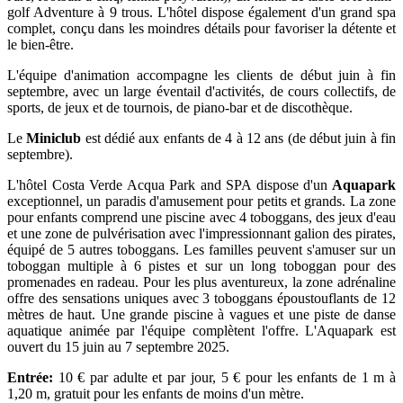
golf Adventure à 9 trous. L'hôtel dispose également d'un grand spa
complet, conçu dans les moindres détails pour favoriser la détente et
le bien-être.
L'équipe d'animation accompagne les clients de début juin à fin
septembre, avec un large éventail d'activités, de cours collectifs, de
sports, de jeux et de tournois, de piano-bar et de discothèque.
Le
Miniclub
est dédié aux enfants de 4 à 12 ans (de début juin à fin
septembre).
L'hôtel Costa Verde Acqua Park and SPA dispose d'un
Aquapark
exceptionnel, un paradis d'amusement pour petits et grands. La zone
pour enfants comprend une piscine avec 4 toboggans, des jeux d'eau
et une zone de pulvérisation avec l'impressionnant galion des pirates,
équipé de 5 autres toboggans. Les familles peuvent s'amuser sur un
toboggan multiple à 6 pistes et sur un long toboggan pour des
promenades en radeau. Pour les plus aventureux, la zone adrénaline
offre des sensations uniques avec 3 toboggans époustouflants de 12
mètres de haut. Une grande piscine à vagues et une piste de danse
aquatique animée par l'équipe complètent l'offre. L'Aquapark est
ouvert du 15 juin au 7 septembre 2025.
Entrée:
10 € par adulte et par jour, 5 € pour les enfants de 1 m à
1,20 m, gratuit pour les enfants de moins d'un mètre.