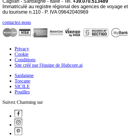
Cagliari - Sardaigne - Italie - Tel.
+39.070.513489
Immatriculé au registre régional des agences de voyage et
du tourisme n.110 - P. IVA
09642040969
contactez-nous
Privacy
Cookie
Conditions
Site créé par l'équipe de Hubcore.ai
Sardaigne
Toscane
SICILE
Pouilles
Suivez Charming sur