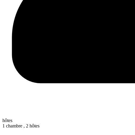
hôtes
1 chambre ,
2 hôtes