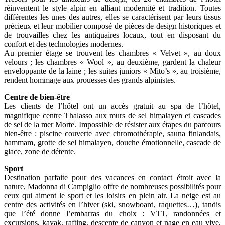
réinventent le style alpin en alliant modernité et tradition. Toutes
différentes les unes des autres, elles se caractérisent par leurs tissus
précieux et leur mobilier composé de pièces de design historiques et
de trouvailles chez les antiquaires locaux, tout en disposant du
confort et des technologies modernes.
Au premier étage se trouvent les chambres « Velvet », au doux
velours ; les chambres « Wool », au deuxième, gardent la chaleur
enveloppante de la laine ; les suites juniors « Mito’s », au troisième,
rendent hommage aux prouesses des grands alpinistes.
Centre de bien-être
Les clients de l’hôtel ont un accès gratuit au spa de l’hôtel,
magnifique centre Thalasso aux murs de sel himalayen et cascades
de sel de la mer Morte. Impossible de résister aux étapes du parcours
bien-être : piscine couverte avec chromothérapie, sauna finlandais,
hammam, grotte de sel himalayen, douche émotionnelle, cascade de
glace, zone de détente.
Sport
Destination parfaite pour des vacances en contact étroit avec la
nature, Madonna di Campiglio offre de nombreuses possibilités pour
ceux qui aiment le sport et les loisirs en plein air. La neige est au
centre des activités en l’hiver (ski, snowboard, raquettes…), tandis
que l’été donne l’embarras du choix : VTT, randonnées et
excursions, kayak, rafting, descente de canyon et nage en eau vive,