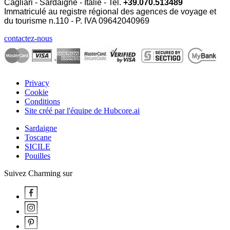
Cagliari - Sardaigne - Italie - Tel.
+39.070.513489
Immatriculé au registre régional des agences de voyage et
du tourisme n.110 - P. IVA
09642040969
contactez-nous
Privacy
Cookie
Conditions
Site créé par l'équipe de Hubcore.ai
Sardaigne
Toscane
SICILE
Pouilles
Suivez Charming sur