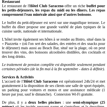
Restaurant
Le restaurant de l'
Hôtel Club Saraceno
offre un riche
buffet pour
les petits-déjeuners, les repas du midi ou les dîners. Les repas
comprennent l'eau minérale ainsi que d’autres boissons
.
Le buffet du petit-déjeuner est servi sur une magnifique terrasse. Le
buffet du dîner propose une grande variété de plats typiques de la
cuisine sarde, nationale et internationale.
L'hôtel invite également ses hôtes à se rendre au Bistro, situé dans la
« Piazzetta » (où l'on sert des salades, des entrées et des snacks pour
le déjeuner) mais aussi au Beach Bar, situé sur la plage, où on peut
trouver des vins, des boissons alcoolisées distillées, des cocktails et
des long drinks.
Le traitement de pension complète est disponible seulement pendant
certaines périodes (
de la fin mai à la fin septembre - dates à définir).
Services & Activités
L'accueil de l’
Hôtel Club Saraceno
est opérationnel 24h/24 et met
gratuitement à la disposition de ses clients une salle de sport équipée,
un parking pour voitures et motos et une assistance médicale (1
heure par jour, sauf le dimanche). Connexion Wi-Fi gratuite.
De plus, il y a
deux belles piscines
: une
semi-olympique (25
mètres)
où les invités peuvent nager et s'entraîner, et la deuxième,