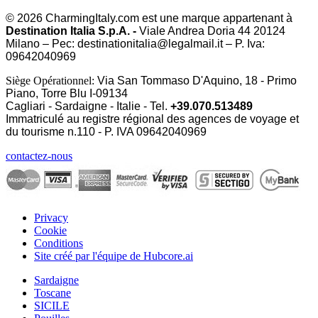
© 2026 CharmingItaly.com est une marque appartenant à
Destination Italia S.p.A. -
Viale Andrea Doria 44 20124
Milano – Pec: destinationitalia@legalmail.it – P. Iva:
09642040969
Siège Opérationnel:
Via San Tommaso D'Aquino, 18 - Primo
Piano, Torre Blu I-09134
Cagliari - Sardaigne - Italie - Tel.
+39.070.513489
Immatriculé au registre régional des agences de voyage et
du tourisme n.110 - P. IVA
09642040969
contactez-nous
Privacy
Cookie
Conditions
Site créé par l'équipe de Hubcore.ai
Sardaigne
Toscane
SICILE