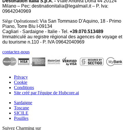
Destination Italia S.p.A. -
Viale Andrea Doria 44 20124
Milano – Pec: destinationitalia@legalmail.it – P. Iva:
09642040969
Siège Opérationnel:
Via San Tommaso D'Aquino, 18 - Primo
Piano, Torre Blu I-09134
Cagliari - Sardaigne - Italie - Tel.
+39.070.513489
Immatriculé au registre régional des agences de voyage et
du tourisme n.110 - P. IVA
09642040969
contactez-nous
Privacy
Cookie
Conditions
Site créé par l'équipe de Hubcore.ai
Sardaigne
Toscane
SICILE
Pouilles
Suivez Charming sur