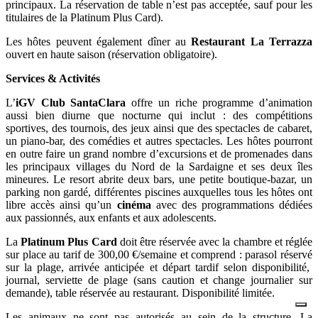
principaux. La réservation de table n’est pas acceptée, sauf pour les
titulaires de la Platinum Plus Card).
Les hôtes peuvent également dîner au
Restaurant La Terrazza
ouvert en haute saison (réservation obligatoire).
Services & Activités
L’
iGV Club SantaClara
offre un riche programme d’animation
aussi bien diurne que nocturne qui inclut : des compétitions
sportives, des tournois, des jeux ainsi que des spectacles de cabaret,
un piano-bar, des comédies et autres spectacles. Les hôtes pourront
en outre faire un grand nombre d’excursions et de promenades dans
les principaux villages du Nord de la Sardaigne et ses deux îles
mineures. Le resort abrite deux bars, une petite boutique-bazar, un
parking non gardé, différentes piscines auxquelles tous les hôtes ont
libre accès ainsi qu’un
cinéma
avec des programmations dédiées
aux passionnés, aux enfants et aux adolescents.
La
Platinum Plus Card
doit être réservée avec la chambre et réglée
sur place au tarif de 300,00 €/semaine et comprend : parasol réservé
sur la plage, arrivée anticipée et départ tardif selon disponibilité,
journal, serviette de plage (sans caution et change journalier sur
demande), table réservée au restaurant. Disponibilité limitée.
Les animaux ne sont pas autorisés au sein de la structure. La