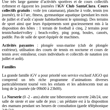
Une très large gamme d’activités sportives et de cours collectifs
rythment et égayent les journées l’
iGV Club SantaClara
.
Cours
collectifs gratuits
: voile (en catamaran), planche à voile, tennis (en
journée), tir à l’arc, fitness, gymnastique aquatique (pendant les mois
de juillet et d’août s’ajoute habituellement le spinning). Des terrains
de sport ainsi que leurs équipements sont gracieusement mis à la
disposition des hôtes : 1 terrain de football à cinq, 2 terrains pour
tennis/basket/volley ; beach-volley, ping pong, boules, canoës,
paddle. Pas de salle de sport équipée de machines.
Activités payantes
: plongée sous-marine (club de plongée
extérieur), utilisation des courts de tennis en nocturne et cours de
tennis avec entraîneur, cours individuels et collectifs de natation (en
juillet et août).
Familles
La grande famille iGV a pour priorité son service exclusif AIGO qui
comprend un très riche programme d’animations diverses
particulièrement tourné vers les enfants et les adolescents tout au
long de la journée (de 09h00 à 23h00).
La
Nurserie
(0 -2 - ans) abrite une biberonnerie ouverte 24h/24, une
salle de sieste et une salle de jeux ; un pédiatre est à la disposition
des mamans pendant ses heures de consultation (garde téléphonique