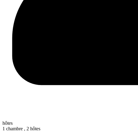
hôtes
1 chambre ,
2 hôtes