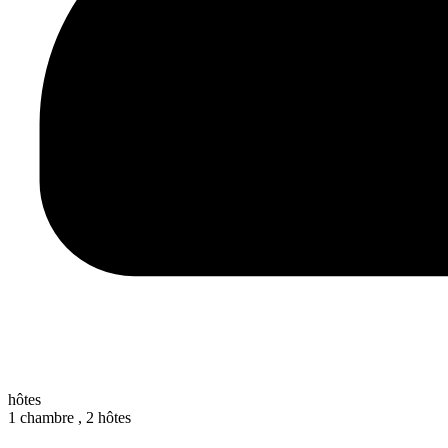
hôtes
1 chambre ,
2 hôtes