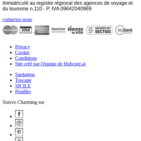
Immatriculé au registre régional des agences de voyage et
du tourisme n.110 - P. IVA
09642040969
contactez-nous
Privacy
Cookie
Conditions
Site créé par l'équipe de Hubcore.ai
Sardaigne
Toscane
SICILE
Pouilles
Suivez Charming sur