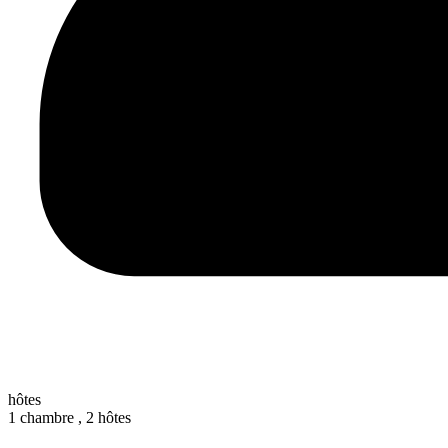
hôtes
1 chambre ,
2 hôtes