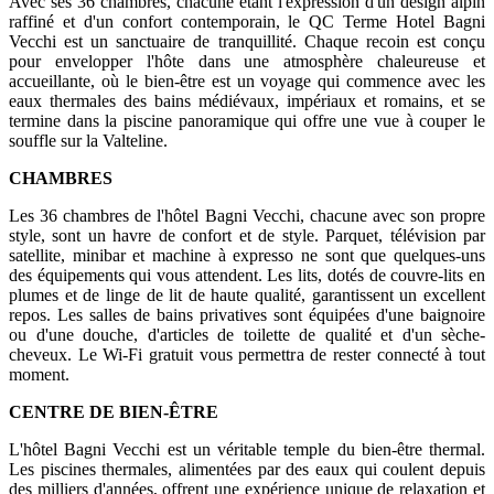
Avec ses 36 chambres, chacune étant l'expression d'un design alpin
raffiné et d'un confort contemporain, le QC Terme Hotel Bagni
Vecchi est un sanctuaire de tranquillité. Chaque recoin est conçu
pour envelopper l'hôte dans une atmosphère chaleureuse et
accueillante, où le bien-être est un voyage qui commence avec les
eaux thermales des bains médiévaux, impériaux et romains, et se
termine dans la piscine panoramique qui offre une vue à couper le
souffle sur la Valteline.
CHAMBRES
Les 36 chambres de l'hôtel Bagni Vecchi, chacune avec son propre
style, sont un havre de confort et de style. Parquet, télévision par
satellite, minibar et machine à expresso ne sont que quelques-uns
des équipements qui vous attendent. Les lits, dotés de couvre-lits en
plumes et de linge de lit de haute qualité, garantissent un excellent
repos. Les salles de bains privatives sont équipées d'une baignoire
ou d'une douche, d'articles de toilette de qualité et d'un sèche-
cheveux. Le Wi-Fi gratuit vous permettra de rester connecté à tout
moment.
CENTRE DE BIEN-ÊTRE
L'hôtel Bagni Vecchi est un véritable temple du bien-être thermal.
Les piscines thermales, alimentées par des eaux qui coulent depuis
des milliers d'années, offrent une expérience unique de relaxation et