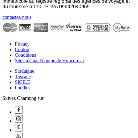
Immatriculé au registre régional des agences de voyage et
du tourisme n.110 - P. IVA
09642040969
contactez-nous
Privacy
Cookie
Conditions
Site créé par l'équipe de Hubcore.ai
Sardaigne
Toscane
SICILE
Pouilles
Suivez Charming sur