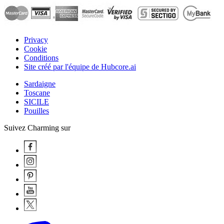
Privacy
Cookie
Conditions
Site créé par l'équipe de Hubcore.ai
Sardaigne
Toscane
SICILE
Pouilles
Suivez Charming sur