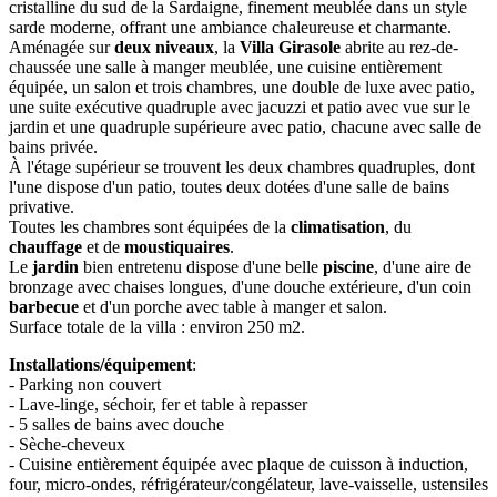
cristalline du sud de la Sardaigne, finement meublée dans un style
sarde moderne, offrant une ambiance chaleureuse et charmante.
Aménagée sur
deux niveaux
, la
Villa Girasole
abrite au rez-de-
chaussée une salle à manger meublée, une cuisine entièrement
équipée, un salon et trois chambres, une double de luxe avec patio,
une suite exécutive quadruple avec jacuzzi et patio avec vue sur le
jardin et une quadruple supérieure avec patio, chacune avec salle de
bains privée.
À l'étage supérieur se trouvent les deux chambres quadruples, dont
l'une dispose d'un patio, toutes deux dotées d'une salle de bains
privative.
Toutes les chambres sont équipées de la
climatisation
, du
chauffage
et de
moustiquaires
.
Le
jardin
bien entretenu dispose d'une belle
piscine
, d'une aire de
bronzage avec chaises longues, d'une douche extérieure, d'un coin
barbecue
et d'un porche avec table à manger et salon.
Surface totale de la villa : environ 250 m2.
Installations/équipement
:
- Parking non couvert
- Lave-linge, séchoir, fer et table à repasser
- 5 salles de bains avec douche
- Sèche-cheveux
- Cuisine entièrement équipée avec plaque de cuisson à induction,
four, micro-ondes, réfrigérateur/congélateur, lave-vaisselle, ustensiles