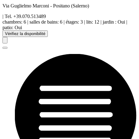
Via Guglielmo Marconi
-
Positano
(Salerno)
| Tel.
+39.070.513489
chambres:
6
|
salles de bains:
6
|
étages
:
3
|
lits:
12
|
jardin
:
Oui
|
patio
:
Oui
Vérifiez la disponibilité