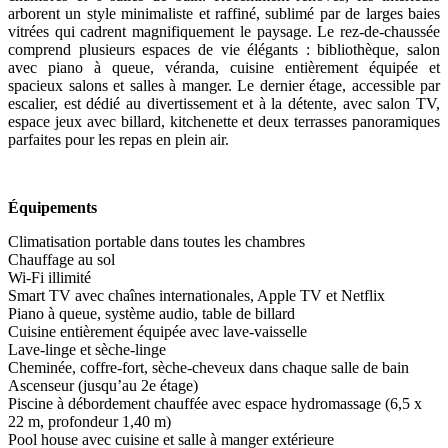
arborent un style minimaliste et raffiné, sublimé par de larges baies
vitrées qui cadrent magnifiquement le paysage. Le rez-de-chaussée
comprend plusieurs espaces de vie élégants : bibliothèque, salon
avec piano à queue, véranda, cuisine entièrement équipée et
spacieux salons et salles à manger. Le dernier étage, accessible par
escalier, est dédié au divertissement et à la détente, avec salon TV,
espace jeux avec billard, kitchenette et deux terrasses panoramiques
parfaites pour les repas en plein air.
Équipements
Climatisation portable dans toutes les chambres
Chauffage au sol
Wi-Fi illimité
Smart TV avec chaînes internationales, Apple TV et Netflix
Piano à queue, système audio, table de billard
Cuisine entièrement équipée avec lave-vaisselle
Lave-linge et sèche-linge
Cheminée, coffre-fort, sèche-cheveux dans chaque salle de bain
Ascenseur (jusqu’au 2e étage)
Piscine à débordement chauffée avec espace hydromassage (6,5 x
22 m, profondeur 1,40 m)
Pool house avec cuisine et salle à manger extérieure