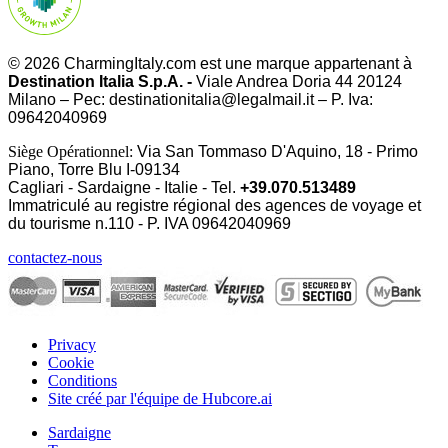
© 2026 CharmingItaly.com est une marque appartenant à
Destination Italia S.p.A. -
Viale Andrea Doria 44 20124
Milano – Pec: destinationitalia@legalmail.it – P. Iva:
09642040969
Siège Opérationnel:
Via San Tommaso D'Aquino, 18 - Primo
Piano, Torre Blu I-09134
Cagliari - Sardaigne - Italie - Tel.
+39.070.513489
Immatriculé au registre régional des agences de voyage et
du tourisme n.110 - P. IVA
09642040969
contactez-nous
Privacy
Cookie
Conditions
Site créé par l'équipe de Hubcore.ai
Sardaigne