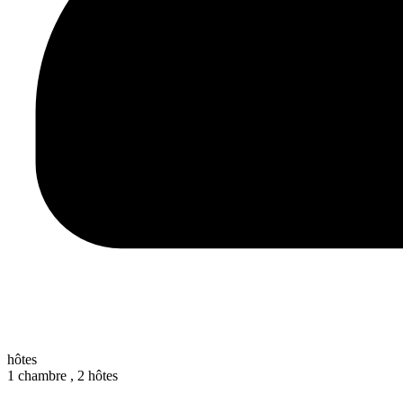
hôtes
1 chambre ,
2 hôtes