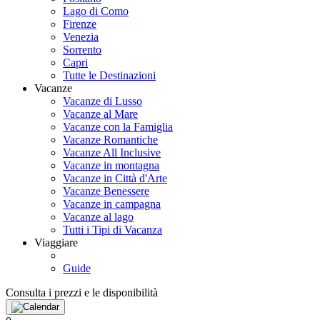
Lago di Como
Firenze
Venezia
Sorrento
Capri
Tutte le Destinazioni
Vacanze
Vacanze di Lusso
Vacanze al Mare
Vacanze con la Famiglia
Vacanze Romantiche
Vacanze All Inclusive
Vacanze in montagna
Vacanze in Città d'Arte
Vacanze Benessere
Vacanze in campagna
Vacanze al lago
Tutti i Tipi di Vacanza
Viaggiare
Guide
Consulta i prezzi e le disponibilità