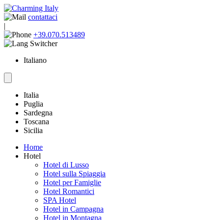
contattaci
|
+39.070.513489
Italiano
Italia
Puglia
Sardegna
Toscana
Sicilia
Home
Hotel
Hotel di Lusso
Hotel sulla Spiaggia
Hotel per Famiglie
Hotel Romantici
SPA Hotel
Hotel in Campagna
Hotel in Montagna