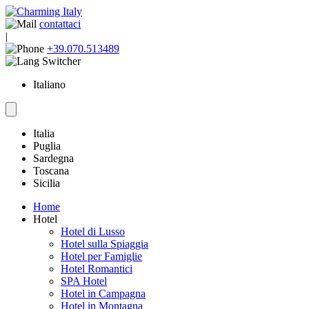
contattaci
|
+39.070.513489
Italiano
Italia
Puglia
Sardegna
Toscana
Sicilia
Home
Hotel
Hotel di Lusso
Hotel sulla Spiaggia
Hotel per Famiglie
Hotel Romantici
SPA Hotel
Hotel in Campagna
Hotel in Montagna