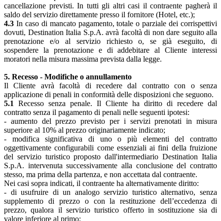
cancellazione previsti. In tutti gli altri casi il contraente pagherà il
saldo del servizio direttamente presso il fornitore (Hotel, etc.);
4.3
In caso di mancato pagamento, totale o parziale dei corrispettivi
dovuti, Destination Italia S.p.A. avrà facoltà di non dare seguito alla
prenotazione e/o al servizio richiesto o, se già eseguito, di
sospendere la prenotazione e di addebitare al Cliente interessi
moratori nella misura massima prevista dalla legge.
5. Recesso - Modifiche o annullamento
Il Cliente avrà facoltà di recedere dal contratto con o senza
applicazione di penali in conformità delle disposizioni che seguono.
5.1
Recesso senza penale. Il Cliente ha diritto di recedere dal
contratto senza il pagamento di penali nelle seguenti ipotesi:
- aumento del prezzo previsto per i servizi prenotati in misura
superiore al 10% al prezzo originariamente indicato;
- modifica significativa di uno o più elementi del contratto
oggettivamente configurabili come essenziali ai fini della fruizione
del servizio turistico proposto dall'intermediario Destination Italia
S.p.A. intervenuta successivamente alla conclusione del contratto
stesso, ma prima della partenza, e non accettata dal contraente.
Nei casi sopra indicati, il contraente ha alternativamente diritto:
- di usufruire di un analogo servizio turistico alternativo, senza
supplemento di prezzo o con la restituzione dell’eccedenza di
prezzo, qualora il servizio turistico offerto in sostituzione sia di
valore inferiore al primo;