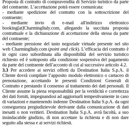
Proposta di contratto di compravendita di Servizio turistico da parte
del contraente. L’accettazione potrà essere comunicata:
- mediante spedizione del contratto con la sottoscrizione del
contraente;
- mediante invio di e-mail all'indirizzo elettronico
booking[at]CharmingItaly.com, allegando la succitata proposta
contrattuale e la dichiarazione di accettazione della stessa da parte
del contraente;
- mediante pressione del tasto negoziale virtuale presente nel sito
web CharmingItaly.com (
point and click
). L’efficacia del contratto è
in ogni caso subordinata alla disponibilità del servizio turistico
richiesto ed è sottoposto alla condizione sospensiva del pagamento
da parte del contraente dell’acconto di cui al successivo articolo 4.2.
3.3
Per accedere ai servizi offerti da Destination Italia S.p.A. il
Cliente dovrà compilare l’apposito modulo elettronico o cartaceo di
prenotazione, accettando le presenti Condizioni Generali di
Contratto e prestando il consenso al trattamento dei dati personali. Il
Cliente assume la piena responsabilità per la veridicità e correttezza
dei dati forniti, impegnandosi ad aggiornarli tempestivamente in caso
di variazioni e mantenendo indenne Destination Italia S.p.A. da ogni
conseguenza pregiudizievole derivante dalla comunicazione di dati
inesatti o non veritieri. Destination Italia S.p.A. avrà facoltà, a suo
insindacabile giudizio, di non accettare la richiesta e di non dare
seguito alla stessa e ai servizi richiesti.