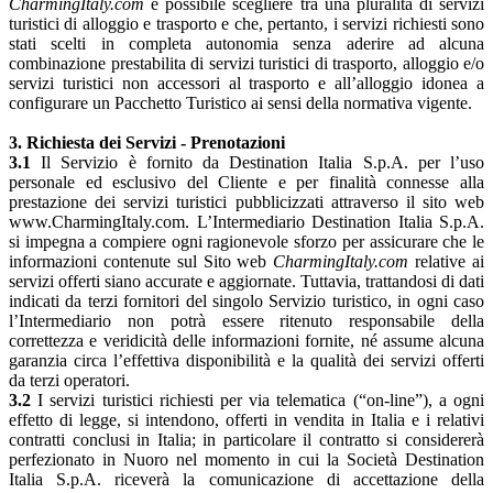
CharmingItaly.com
è possibile scegliere tra una pluralità di servizi
turistici di alloggio e trasporto e che, pertanto, i servizi richiesti sono
stati scelti in completa autonomia senza aderire ad alcuna
combinazione prestabilita di servizi turistici di trasporto, alloggio e/o
servizi turistici non accessori al trasporto e all’alloggio idonea a
configurare un Pacchetto Turistico ai sensi della normativa vigente.
3. Richiesta dei Servizi - Prenotazioni
3.1
Il Servizio è fornito da Destination Italia S.p.A. per l’uso
personale ed esclusivo del Cliente e per finalità connesse alla
prestazione dei servizi turistici pubblicizzati attraverso il sito web
www.CharmingItaly.com. L’Intermediario Destination Italia S.p.A.
si impegna a compiere ogni ragionevole sforzo per assicurare che le
informazioni contenute sul Sito web
CharmingItaly.com
relative ai
servizi offerti siano accurate e aggiornate. Tuttavia, trattandosi di dati
indicati da terzi fornitori del singolo Servizio turistico, in ogni caso
l’Intermediario non potrà essere ritenuto responsabile della
correttezza e veridicità delle informazioni fornite, né assume alcuna
garanzia circa l’effettiva disponibilità e la qualità dei servizi offerti
da terzi operatori.
3.2
I servizi turistici richiesti per via telematica (“on-line”), a ogni
effetto di legge, si intendono, offerti in vendita in Italia e i relativi
contratti conclusi in Italia; in particolare il contratto si considererà
perfezionato in Nuoro nel momento in cui la Società Destination
Italia S.p.A. riceverà la comunicazione di accettazione della