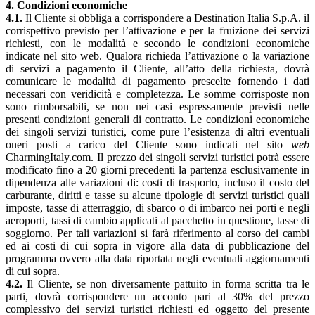
4. Condizioni economiche
4.1.
Il Cliente si obbliga a corrispondere a Destination Italia S.p.A. il
corrispettivo previsto per l’attivazione e per la fruizione dei servizi
richiesti, con le modalità e secondo le condizioni economiche
indicate nel sito web. Qualora richieda l’attivazione o la variazione
di servizi a pagamento il Cliente, all’atto della richiesta, dovrà
comunicare le modalità di pagamento prescelte fornendo i dati
necessari con veridicità e completezza. Le somme corrisposte non
sono rimborsabili, se non nei casi espressamente previsti nelle
presenti condizioni generali di contratto. Le condizioni economiche
dei singoli servizi turistici, come pure l’esistenza di altri eventuali
oneri posti a carico del Cliente sono indicati nel sito
web
CharmingItaly.com. Il prezzo dei singoli servizi turistici potrà essere
modificato fino a 20 giorni precedenti la partenza esclusivamente in
dipendenza alle variazioni di: costi di trasporto, incluso il costo del
carburante, diritti e tasse su alcune tipologie di servizi turistici quali
imposte, tasse di atterraggio, di sbarco o di imbarco nei porti e negli
aeroporti, tassi di cambio applicati al pacchetto in questione, tasse di
soggiorno. Per tali variazioni si farà riferimento al corso dei cambi
ed ai costi di cui sopra in vigore alla data di pubblicazione del
programma ovvero alla data riportata negli eventuali aggiornamenti
di cui sopra.
4.2.
Il Cliente, se non diversamente pattuito in forma scritta tra le
parti, dovrà corrispondere un acconto pari al 30% del prezzo
complessivo dei servizi turistici richiesti ed oggetto del presente