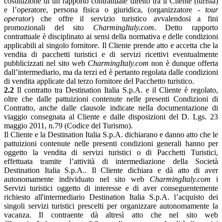
costituzione di un rapporto contrattuale diretto tra il Cliente (turista)
e l’operatore, persona fisica o giuridica, (organizzatore -
tour
operator
) che offre il servizio turistico avvalendosi a fini
promozionali del sito
CharmingItaly.com
. Detto rapporto
contrattuale è disciplinato ai sensi della normativa e delle condizioni
applicabili al singolo fornitore. Il Cliente prende atto e accetta che la
vendita di pacchetti turistici e di servizi ricettivi eventualmente
pubblicizzati nel sito web
CharmingItaly.com
non è dunque offerta
dall’intermediario, ma da terzi ed è pertanto regolata dalle condizioni
di vendita applicate dal terzo fornitore del Pacchetto turistico.
2.2
Il contratto tra Destination Italia S.p.A. e il Cliente è regolato,
oltre che dalle pattuizioni contenute nelle presenti Condizioni di
Contratto, anche dalle clausole indicate nella documentazione di
viaggio consegnata al Cliente e dalle disposizioni del D. Lgs. 23
maggio 2011, n.79 (Codice del Turismo).
Il Cliente e la Destination Italia S.p.A. dichiarano e danno atto che le
pattuizioni contenute nelle presenti condizioni generali hanno per
oggetto la vendita di servizi turistici o di Pacchetti Turistici,
effettuata tramite l’attività di intermediazione della Società
Destination Italia S.p.A.. Il Cliente dichiara e dà atto di aver
autonomamente individuato nel sito web
CharmingItaly.com
i
Servizi turistici oggetto di interesse e di aver conseguentemente
richiesto all'intermediario Destination Italia S.p.A. l’acquisto dei
singoli servizi turistici prescelti per organizzare autonomamente la
vacanza. Il contraente dà altresì atto che nel sito web