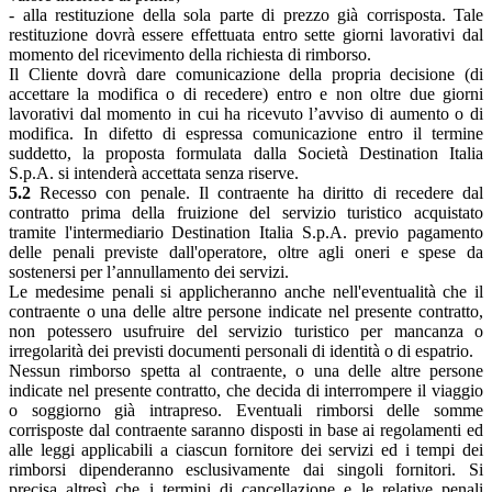
- alla restituzione della sola parte di prezzo già corrisposta. Tale
restituzione dovrà essere effettuata entro sette giorni lavorativi dal
momento del ricevimento della richiesta di rimborso.
Il Cliente dovrà dare comunicazione della propria decisione (di
accettare la modifica o di recedere) entro e non oltre due giorni
lavorativi dal momento in cui ha ricevuto l’avviso di aumento o di
modifica. In difetto di espressa comunicazione entro il termine
suddetto, la proposta formulata dalla Società Destination Italia
S.p.A. si intenderà accettata senza riserve.
5.2
Recesso con penale. Il contraente ha diritto di recedere dal
contratto prima della fruizione del servizio turistico acquistato
tramite l'intermediario Destination Italia S.p.A. previo pagamento
delle penali previste dall'operatore, oltre agli oneri e spese da
sostenersi per l’annullamento dei servizi.
Le medesime penali si applicheranno anche nell'eventualità che il
contraente o una delle altre persone indicate nel presente contratto,
non potessero usufruire del servizio turistico per mancanza o
irregolarità dei previsti documenti personali di identità o di espatrio.
Nessun rimborso spetta al contraente, o una delle altre persone
indicate nel presente contratto, che decida di interrompere il viaggio
o soggiorno già intrapreso. Eventuali rimborsi delle somme
corrisposte dal contraente saranno disposti in base ai regolamenti ed
alle leggi applicabili a ciascun fornitore dei servizi ed i tempi dei
rimborsi dipenderanno esclusivamente dai singoli fornitori. Si
precisa altresì che i termini di cancellazione e le relative penali