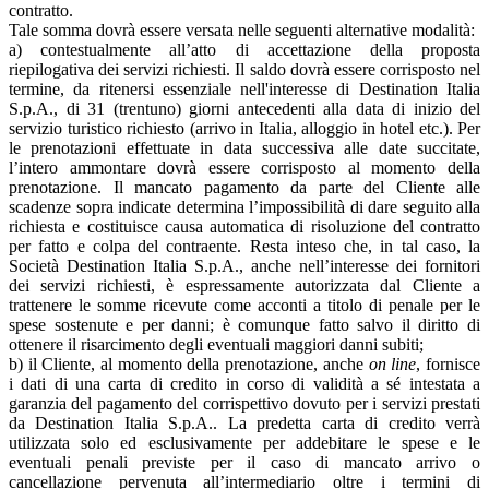
contratto.
Tale somma dovrà essere versata nelle seguenti alternative modalità:
a) contestualmente all’atto di accettazione della proposta
riepilogativa dei servizi richiesti. Il saldo dovrà essere corrisposto nel
termine, da ritenersi essenziale nell'interesse di Destination Italia
S.p.A., di 31 (trentuno) giorni antecedenti alla data di inizio del
servizio turistico richiesto (arrivo in Italia, alloggio in hotel etc.). Per
le prenotazioni effettuate in data successiva alle date succitate,
l’intero ammontare dovrà essere corrisposto al momento della
prenotazione. Il mancato pagamento da parte del Cliente alle
scadenze sopra indicate determina l’impossibilità di dare seguito alla
richiesta e costituisce causa automatica di risoluzione del contratto
per fatto e colpa del contraente. Resta inteso che, in tal caso, la
Società Destination Italia S.p.A., anche nell’interesse dei fornitori
dei servizi richiesti, è espressamente autorizzata dal Cliente a
trattenere le somme ricevute come acconti a titolo di penale per le
spese sostenute e per danni; è comunque fatto salvo il diritto di
ottenere il risarcimento degli eventuali maggiori danni subiti;
b) il Cliente, al momento della prenotazione, anche
on line
, fornisce
i dati di una carta di credito in corso di validità a sé intestata a
garanzia del pagamento del corrispettivo dovuto per i servizi prestati
da Destination Italia S.p.A.. La predetta carta di credito verrà
utilizzata solo ed esclusivamente per addebitare le spese e le
eventuali penali previste per il caso di mancato arrivo o
cancellazione pervenuta all’intermediario oltre i termini di