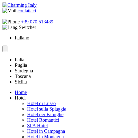
contattaci
|
+39.070.513489
Italiano
Italia
Puglia
Sardegna
Toscana
Sicilia
Home
Hotel
Hotel di Lusso
Hotel sulla Spiaggia
Hotel per Famiglie
Hotel Romantici
SPA Hotel
Hotel in Campagna
Hotel in Montagna