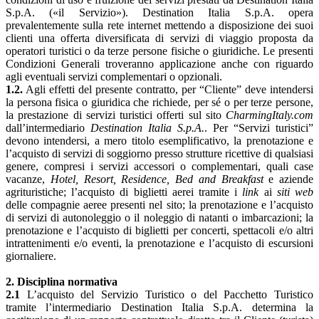
S.p.A. («il Servizio»). Destination Italia S.p.A. opera
prevalentemente sulla rete internet mettendo a disposizione dei suoi
clienti una offerta diversificata di servizi di viaggio proposta da
operatori turistici o da terze persone fisiche o giuridiche. Le presenti
Condizioni Generali troveranno applicazione anche con riguardo
agli eventuali servizi complementari o opzionali.
1.2.
Agli effetti del presente contratto, per “Cliente” deve intendersi
la persona fisica o giuridica che richiede, per sé o per terze persone,
la prestazione di servizi turistici offerti sul sito
CharmingItaly.com
dall’intermediario
Destination Italia S.p.A.
. Per “Servizi turistici”
devono intendersi, a mero titolo esemplificativo, la prenotazione e
l’acquisto di servizi di soggiorno presso strutture ricettive di qualsiasi
genere, compresi i servizi accessori o complementari, quali case
vacanze,
Hotel, Resort, Residence, Bed and Breakfast
e aziende
agrituristiche; l’acquisto di biglietti aerei tramite i
link
ai
siti web
delle compagnie aeree presenti nel sito; la prenotazione e l’acquisto
di servizi di autonoleggio o il noleggio di natanti o imbarcazioni; la
prenotazione e l’acquisto di biglietti per concerti, spettacoli e/o altri
intrattenimenti e/o eventi, la prenotazione e l’acquisto di escursioni
giornaliere.
2. Disciplina normativa
2.1
L’acquisto del Servizio Turistico o del Pacchetto Turistico
tramite l’intermediario Destination Italia S.p.A. determina la