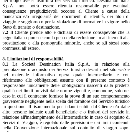
nel luogo ove si usufruirà del servizio turistico. Destination Italia
S.p.A. non potrà essere ritenuta responsabile per eventuali
conseguenze pregiudizievoli occorse al Cliente a causa della
mancanza e/o irregolarità dei documenti di identità, dei titoli di
viaggio e soggiorno o per la violazione di normative in vigore nello
Stato di transito o destinazione.
7.2
Il Cliente prende atto e dichiara di essere consapevole che la
legge italiana punisce con la pena della reclusione i reati inerenti alla
prostituzione e alla pornografia minorile, anche se gli stessi sono
commessi all’estero.
8. Limitazioni di responsabilità
8.1
La Società Destination Italia S.p.A. in relazione alla
prenotazione o acquisto dei Servizi turistici descritti nel sito
web
e
nel materiale informativo opera quale Intermediario e con
riferimento alle obbligazioni assunte con il presente contratto è
responsabile unicamente delle obbligazioni nascenti dalla predetta
qualità nei limiti previsti dalle norme vigenti e, comunque, solo nel
caso in cui il contraente fornisca la prova di un suo comportamento
gravemente negligente nella scelta del fornitore del Servizio turistico
in questione. Il risarcimento per i danni subiti dal Cliente e/o dalle
altre persone indicate quali beneficiarie e o fruitori del servizio in
relazione all'inadempimento dell'Intermediario in caso di acquisto di
Servizi di Viaggio, è regolato dalle previsioni e dai limiti contenuti
nella Convenzione internazionale sul contratto di viaggio sopra