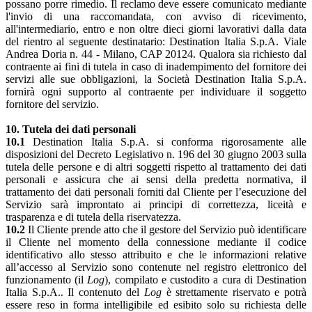
possano porre rimedio. Il reclamo deve essere comunicato mediante
l'invio di una raccomandata, con avviso di ricevimento,
all'intermediario, entro e non oltre dieci giorni lavorativi dalla data
del rientro al seguente destinatario: Destination Italia S.p.A. Viale
Andrea Doria n. 44 - Milano, CAP 20124. Qualora sia richiesto dal
contraente ai fini di tutela in caso di inadempimento del fornitore dei
servizi alle sue obbligazioni, la Società Destination Italia S.p.A.
fornirà ogni supporto al contraente per individuare il soggetto
fornitore del servizio.
10. Tutela dei dati personali
10.1
Destination Italia S.p.A. si conforma rigorosamente alle
disposizioni del Decreto Legislativo n. 196 del 30 giugno 2003 sulla
tutela delle persone e di altri soggetti rispetto al trattamento dei dati
personali e assicura che ai sensi della predetta normativa, il
trattamento dei dati personali forniti dal Cliente per l’esecuzione del
Servizio sarà improntato ai principi di correttezza, liceità e
trasparenza e di tutela della riservatezza.
10.2
Il Cliente prende atto che il gestore del Servizio può identificare
il Cliente nel momento della connessione mediante il codice
identificativo allo stesso attribuito e che le informazioni relative
all’accesso al Servizio sono contenute nel registro elettronico del
funzionamento (il
Log
), compilato e custodito a cura di Destination
Italia S.p.A.. Il contenuto del
Log
è strettamente riservato e potrà
essere reso in forma intelligibile ed esibito solo su richiesta delle