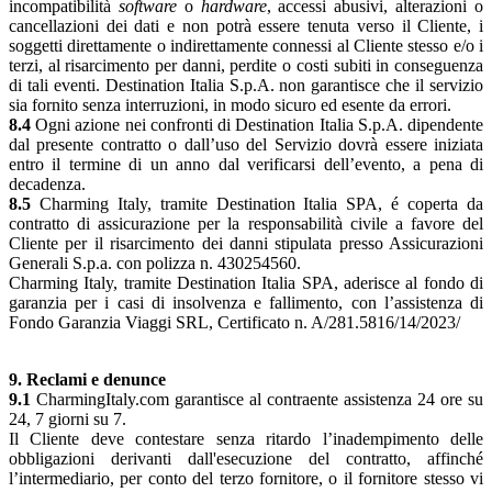
incompatibilità
software
o
hardware
, accessi abusivi, alterazioni o
cancellazioni dei dati e non potrà essere tenuta verso il Cliente, i
soggetti direttamente o indirettamente connessi al Cliente stesso e/o i
terzi, al risarcimento per danni, perdite o costi subiti in conseguenza
di tali eventi. Destination Italia S.p.A. non garantisce che il servizio
sia fornito senza interruzioni, in modo sicuro ed esente da errori.
8.4
Ogni azione nei confronti di Destination Italia S.p.A. dipendente
dal presente contratto o dall’uso del Servizio dovrà essere iniziata
entro il termine di un anno dal verificarsi dell’evento, a pena di
decadenza.
8.5
Charming Italy, tramite Destination Italia SPA, é coperta da
contratto di assicurazione per la responsabilità civile a favore del
Cliente per il risarcimento dei danni stipulata presso Assicurazioni
Generali S.p.a. con polizza n. 430254560.
Charming Italy, tramite Destination Italia SPA, aderisce al fondo di
garanzia per i casi di insolvenza e fallimento, con l’assistenza di
Fondo Garanzia Viaggi SRL, Certificato n. A/281.5816/14/2023/
9. Reclami e denunce
9.1
CharmingItaly.com garantisce al contraente assistenza 24 ore su
24, 7 giorni su 7.
Il Cliente deve contestare senza ritardo l’inadempimento delle
obbligazioni derivanti dall'esecuzione del contratto, affinché
l’intermediario, per conto del terzo fornitore, o il fornitore stesso vi