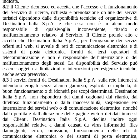
indicata.
8.2
Il Cliente riconosce ed accetta che l’accesso e il funzionamento
del Servizio di ricerca, richiesta e prenotazione on-line dei servizi
turistici dipendono dalle disponibilità tecniche ed organizzative di
Destination Italia S.p.A. e che essa non è in alcun modo
responsabile di qualsivoglia inconveniente, ritardo o
malfunzionamento relativo al Servizio. Il Cliente prende atto e
accetta che Destination Italia S.p.A., per l’erogazione dei servizi
offerti sul web, si avvale di reti di comunicazione elettronica e di
sistemi di posta elettronica forniti da terzi operatori di
telecomunicazione e non è responsabile dell’interruzione o del
malfunzionamento degli stessi. La disponibilità del Servizio può
essere soggetta a limitazioni o interruzioni per esigenze tecniche,
anche senza preavviso.
8.3
I servizi forniti da Destination Italia S.p.A. sulla rete internet si
intendono erogati senza alcuna garanzia, esplicita o implicita, di
buon funzionamento o di idoneità per scopi determinati. Destination
Italia S.p.A. non risponderà dei danni cagionati dal ritardo, dal
difettoso funzionamento o dalla inaccessibilità, sospensione e/o
interruzione dei servizi web o di comunicazione elettronica, nonché
dalla perdita e dall’alterazione delle pagine web o dei dati immessi
dai Clienti. Destination Italia S.p.A. declina inoltre ogni
responsabilità relativa a danni causati da virus informatici, files
danneggiati, errori, omissioni, funzionamento delle reti di
comunicazione elettronica o dei sistemi di posta elettronica,