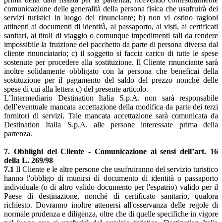
comunicazione delle generalità della persona fisica che usufruirà dei
servizi turistici in luogo del rinunciante; b) non vi ostino ragioni
attinenti ai documenti di identità, al passaporto, ai visti, ai certificati
sanitari, ai titoli di viaggio o comunque impedimenti tali da rendere
impossibile la fruizione del pacchetto da parte di persona diversa dal
cliente rinunciatario; c) il soggetto si faccia carico di tutte le spese
sostenute per procedere alla sostituzione. Il Cliente rinunciante sarà
inoltre solidamente obbligato con la persona che beneficai della
sostituzione per il pagamento del saldo del prezzo nonché delle
spese di cui alla lettera c) del presente articolo.
L’Intermediario Destination Italia S.p.A. non sarà responsabile
dell’eventuale mancata accettazione della modifica da parte dei terzi
fornitori di servizi. Tale mancata accettazione sarà comunicata da
Destination Italia S.p.A. alle persone interessate prima della
partenza.
7. Obblighi del Cliente - Comunicazione ai sensi dell’art. 16
della L. 269/98
7.1
Il Cliente e le altre persone che usufruiranno del servizio turistico
hanno l'obbligo di munirsi di documento di identità o passaporto
individuale (o di altro valido documento per l'espatrio) valido per il
Paese di destinazione, nonché di certificato sanitario, qualora
richiesto. Dovranno inoltre attenersi all'osservanza delle regole di
normale prudenza e diligenza, oltre che di quelle specifiche in vigore