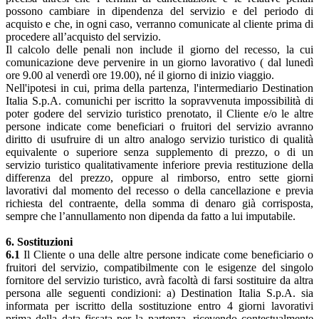
possono cambiare in dipendenza del servizio e del periodo di
acquisto e che, in ogni caso, verranno comunicate al cliente prima di
procedere all’acquisto del servizio.
Il calcolo delle penali non include il giorno del recesso, la cui
comunicazione deve pervenire in un giorno lavorativo ( dal lunedì
ore 9.00 al venerdì ore 19.00), né il giorno di inizio viaggio.
Nell'ipotesi in cui, prima della partenza, l'intermediario Destination
Italia S.p.A. comunichi per iscritto la sopravvenuta impossibilità di
poter godere del servizio turistico prenotato, il Cliente e/o le altre
persone indicate come beneficiari o fruitori del servizio avranno
diritto di usufruire di un altro analogo servizio turistico di qualità
equivalente o superiore senza supplemento di prezzo, o di un
servizio turistico qualitativamente inferiore previa restituzione della
differenza del prezzo, oppure al rimborso, entro sette giorni
lavorativi dal momento del recesso o della cancellazione e previa
richiesta del contraente, della somma di denaro già corrisposta,
sempre che l’annullamento non dipenda da fatto a lui imputabile.
6. Sostituzioni
6.1
Il Cliente o una delle altre persone indicate come beneficiario o
fruitori del servizio, compatibilmente con le esigenze del singolo
fornitore del servizio turistico, avrà facoltà di farsi sostituire da altra
persona alle seguenti condizioni: a) Destination Italia S.p.A. sia
informata per iscritto della sostituzione entro 4 giorni lavorativi
prima della data fissata per la partenza, ricevendo contestualmente