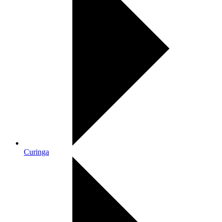
Curinga